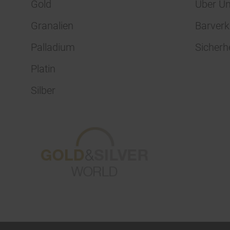
Gold
Über U
Granalien
Barverk
Palladium
Sicherh
Platin
Silber