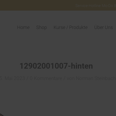
Service-Hotline Mo-Do 8:
Home
Shop
Kurse / Produkte
Über Uns
12902001007-hinten
/
/
5. Mai 2023
0 Kommentare
von
Norman Steinbach