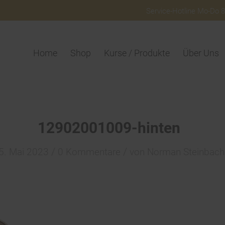
Service-Hotline Mo-Do 8:
Home
Shop
Kurse / Produkte
Über Uns
12902001009-hinten
/
/
5. Mai 2023
0 Kommentare
von
Norman Steinbach