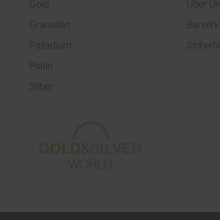
Gold
Über U
Granalien
Barverk
Palladium
Sicherh
Platin
Silber