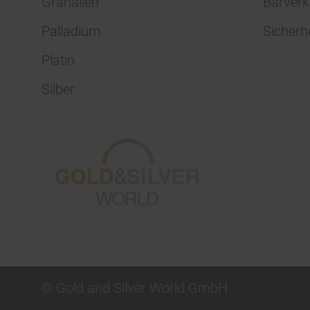
Granalien
Barverk
Palladium
Sicherh
Platin
Silber
© Gold and Silver World GmbH