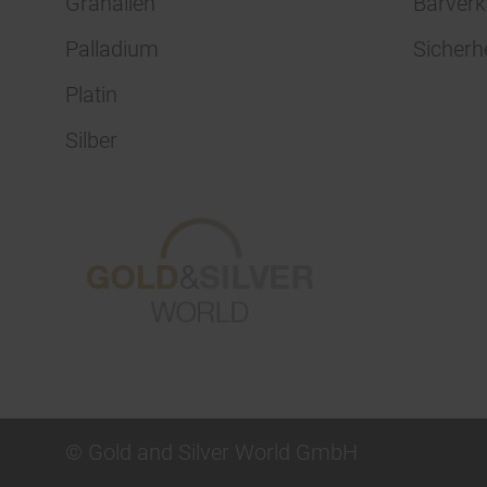
Granalien
Barverk
Palladium
Sicherh
Platin
Silber
© Gold and Silver World GmbH