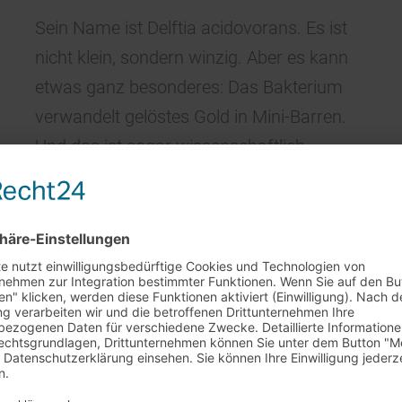
Sein Name ist Delftia acidovorans. Es ist
nicht klein, sondern winzig. Aber es kann
etwas ganz besonderes: Das Bakterium
verwandelt gelöstes Gold in Mini-Barren.
Und das ist sogar wissenschaftlich
bewiesen!
rkaufstag am 29.7. + 5.8.
et unser
Barverkaufstag in Rheinstetten leider nicht statt
.
ständnis!