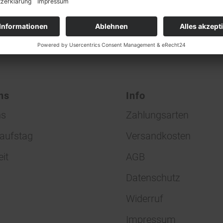
ns
Info
ns
Zahlungsarten
aufstag
Versandkosten
eit
AGB
Datenschutz
Widerruf
Impressum