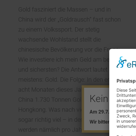
Gold fasziniert die Massen – und in
China wird der „Goldrausch“ fast schon
zu einem Volkssport. Der stetig
wachsende Wohlstand stellt die
chinesische Bevölkerung vor die Frage:
Wie investiere ich mein Geld am besten
und sichersten? Die Antwort lautet
meistens: Gold. Die Folge: In den ersten
acht Monaten dieses Jahres importierte
Kein Barve
China 1.730 Tonnen Gold aus
Hongkong. Was nach viel klingt, ist
Am 29.7. + 5.8. find
sogar richtig viel – in der gesamten Welt
Wir bitten um Ihr Ver
werden nämlich pro Jahr nur 2.260