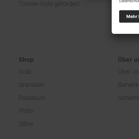
Tonnen Gold gefördert.
Shop
Über u
Gold
Über U
Granalien
Barverk
Palladium
Sicherh
Platin
Silber