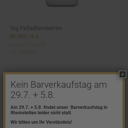
1kg Palladiumbarren
50.309,16
€
Enthält 19% MwSt.
zzgl.
Versand
×
Kein Barverkaufstag am
29.7. + 5.8.
Shop
Am 29.7. + 5.8. findet unser
Barverkaufstag in
Gold
Rheinstetten leider nicht statt
.
Granalien
Wir bitten um Ihr Verständnis!