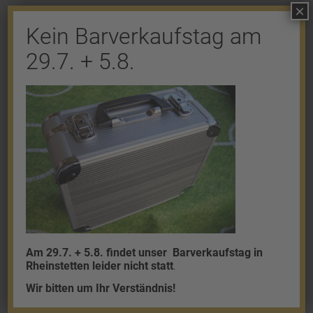
×
Kein Barverkaufstag am
29.7. + 5.8.
Shop
Gold
Granalien
Palladium
Platin
Silber
Am 29.7. + 5.8. findet unser
Barverkaufstag in
Rheinstetten leider nicht statt
.
Wir bitten um Ihr Verständnis!