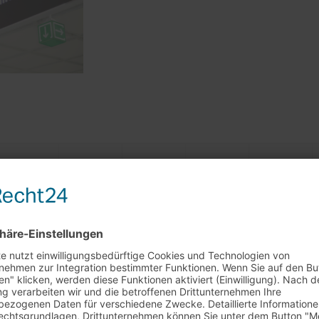
rkaufstag am 29.7. + 5.8.
0