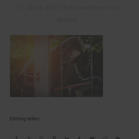
/
/
12. Januar 2026
0 Kommentare
von
Berolina
Eintrag teilen