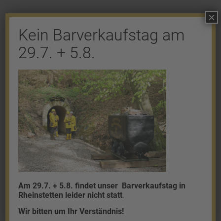
×
Kein Barverkaufstag am
29.7. + 5.8.
Shop
Gold
Granalien
Palladium
Platin
Silber
Am 29.7. + 5.8. findet unser
Barverkaufstag in
Rheinstetten leider nicht statt
.
Wir bitten um Ihr Verständnis!