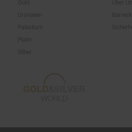
Gold
Über U
Granalien
Barverk
Palladium
Sicherh
Platin
Silber