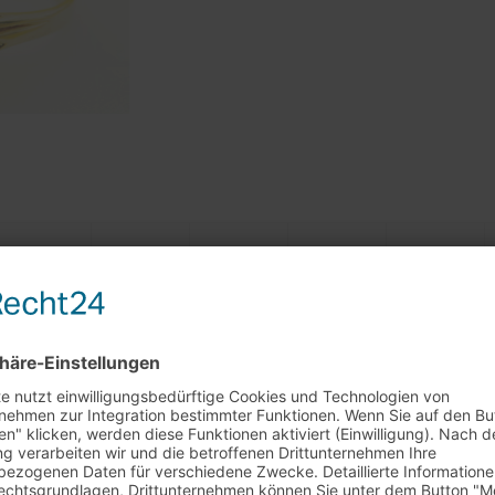
rkaufstag am 29.7. + 5.8.
0