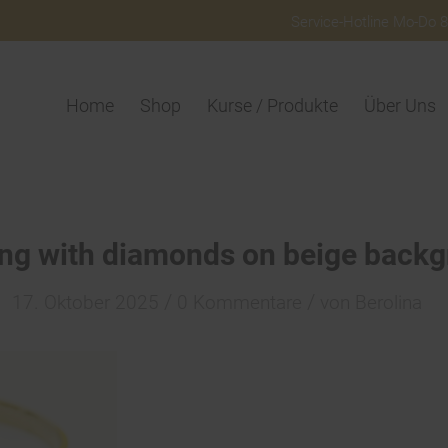
Service-Hotline Mo-Do 8:
Home
Shop
Kurse / Produkte
Über Uns
ing with diamonds on beige back
/
/
17. Oktober 2025
0 Kommentare
von
Berolina