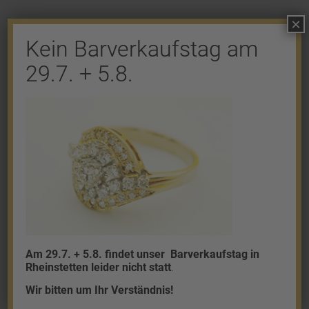
×
Kein Barverkaufstag am
29.7. + 5.8.
Shop
Gold
Granalien
Palladium
Platin
Silber
Am 29.7. + 5.8. findet unser
Barverkaufstag in
Rheinstetten leider nicht statt
.
Wir bitten um Ihr Verständnis!