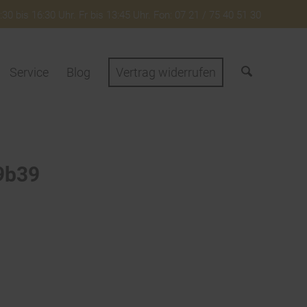
30 bis 16:30 Uhr. Fr bis 13:45 Uhr. Fon: 07 21 / 75 40 51 30
Service
Blog
Vertrag widerrufen
9b39