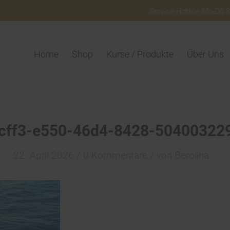
Service-Hotline Mo-Do 8:
Home
Shop
Kurse / Produkte
Über Uns
cff3-e550-46d4-8428-50400322
/
/
22. April 2026
0 Kommentare
von
Berolina