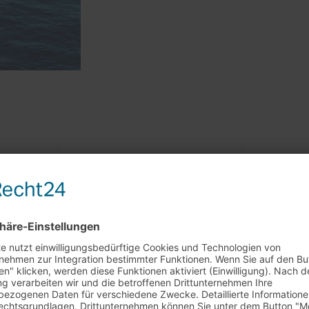
rkaufstag am 29.7. + 5.8.
0