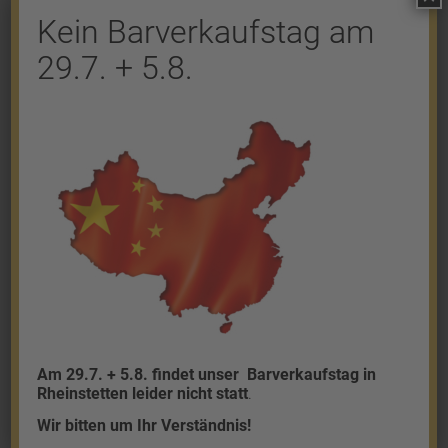
Kein Barverkaufstag am
29.7. + 5.8.
Shop
Gold
Granalien
Palladium
Platin
Silber
Am 29.7. + 5.8. findet unser
Barverkaufstag in
Rheinstetten leider nicht statt
.
Wir bitten um Ihr Verständnis!